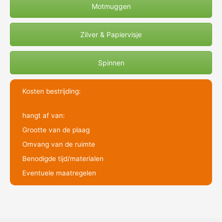
Motmuggen
Zilver & Papiervisje
Spinnen
Kosten bestrijding:
hangt af van:
Grootte van de plaag
Omvang van de ruimte
Benodigde tijd/materialen
Eventuele maatregelen