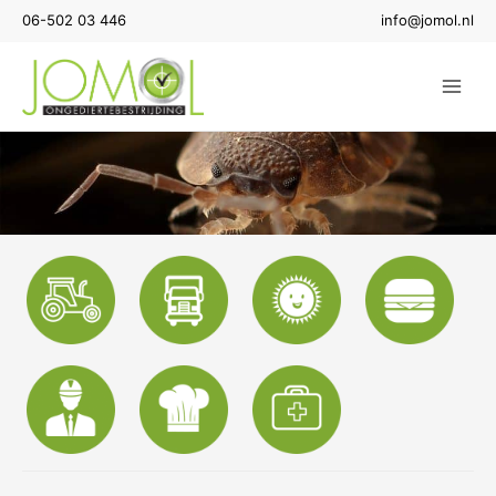
Ga
06-502 03 446
info@jomol.nl
naar
de
inhoud