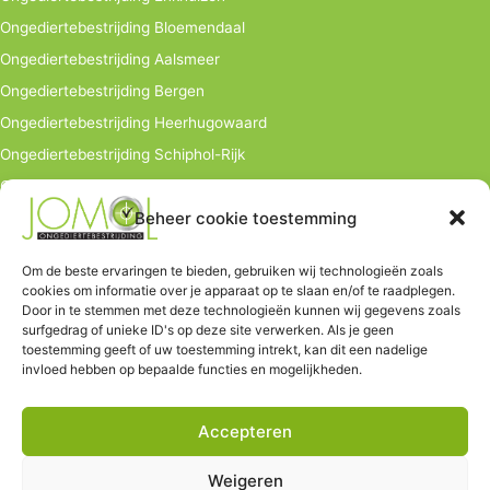
Ongediertebestrijding Bloemendaal
Ongediertebestrijding Aalsmeer
Ongediertebestrijding Bergen
Ongediertebestrijding Heerhugowaard
Ongediertebestrijding Schiphol-Rijk
Ongediertebestrijding bedrijven
Beheer cookie toestemming
info@jomol.nl
Hoofdkantoor:
Om de beste ervaringen te bieden, gebruiken wij technologieën zoals
cookies om informatie over je apparaat op te slaan en/of te raadplegen.
Hauwerstraat 9
Door in te stemmen met deze technologieën kunnen wij gegevens zoals
1671 EV Medemblik
surfgedrag of unieke ID's op deze site verwerken. Als je geen
toestemming geeft of uw toestemming intrekt, kan dit een nadelige
Tel. 06-502 03 446
invloed hebben op bepaalde functies en mogelijkheden.
Al meer dan 15 jaar ervaring
Accepteren
Weigeren