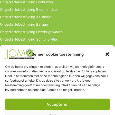
Ongediertebestrijding Enkhuizen
Ongediertebestrijding Bloemendaal
Ongediertebestrijding Aalsmeer
Ongediertebestrijding Bergen
Ongediertebestrijding Heerhugowaard
Ongediertebestrijding Schiphol-Rijk
Ongediertebestrijding bedrijven
Beheer cookie toestemming
info@jomol.nl
Hoofdkantoor:
Om de beste ervaringen te bieden, gebruiken wij technologieën zoals
cookies om informatie over je apparaat op te slaan en/of te raadplegen.
Hauwerstraat 9
Door in te stemmen met deze technologieën kunnen wij gegevens zoals
1671 EV Medemblik
surfgedrag of unieke ID's op deze site verwerken. Als je geen
toestemming geeft of uw toestemming intrekt, kan dit een nadelige
Tel. 06-502 03 446
invloed hebben op bepaalde functies en mogelijkheden.
Al meer dan 15 jaar ervaring
Accepteren