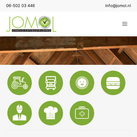
Ga
06-502 03 446
info@jomol.nl
naar
de
inhoud