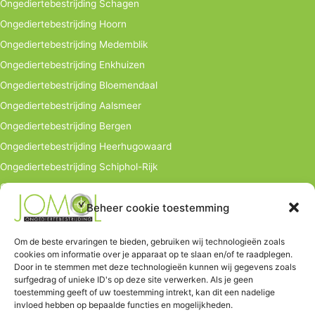
Ongediertebestrijding Schagen
Ongediertebestrijding Hoorn
Ongediertebestrijding Medemblik
Ongediertebestrijding Enkhuizen
Ongediertebestrijding Bloemendaal
Ongediertebestrijding Aalsmeer
Ongediertebestrijding Bergen
Ongediertebestrijding Heerhugowaard
Ongediertebestrijding Schiphol-Rijk
Ongediertebestrijding bedrijven
Beheer cookie toestemming
info@jomol.nl
Hoofdkantoor:
Om de beste ervaringen te bieden, gebruiken wij technologieën zoals
cookies om informatie over je apparaat op te slaan en/of te raadplegen.
Hauwerstraat 9
Door in te stemmen met deze technologieën kunnen wij gegevens zoals
1671 EV Medemblik
surfgedrag of unieke ID's op deze site verwerken. Als je geen
toestemming geeft of uw toestemming intrekt, kan dit een nadelige
Tel. 06-502 03 446
invloed hebben op bepaalde functies en mogelijkheden.