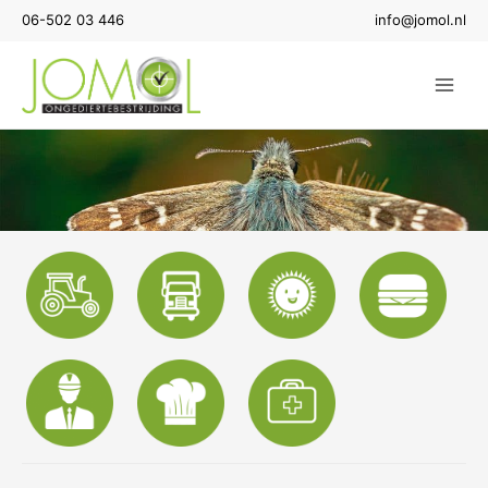
Ga
06-502 03 446
info@jomol.nl
naar
de
inhoud