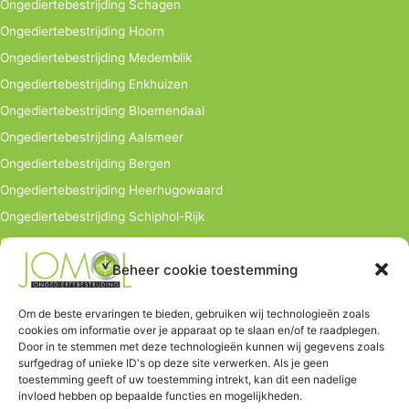
Ongediertebestrijding Schagen
Ongediertebestrijding Hoorn
Ongediertebestrijding Medemblik
Ongediertebestrijding Enkhuizen
Ongediertebestrijding Bloemendaal
Ongediertebestrijding Aalsmeer
Ongediertebestrijding Bergen
Ongediertebestrijding Heerhugowaard
Ongediertebestrijding Schiphol-Rijk
Ongediertebestrijding bedrijven
Beheer cookie toestemming
info@jomol.nl
Hoofdkantoor:
Om de beste ervaringen te bieden, gebruiken wij technologieën zoals
cookies om informatie over je apparaat op te slaan en/of te raadplegen.
Hauwerstraat 9
Door in te stemmen met deze technologieën kunnen wij gegevens zoals
1671 EV Medemblik
surfgedrag of unieke ID's op deze site verwerken. Als je geen
toestemming geeft of uw toestemming intrekt, kan dit een nadelige
Tel. 06-502 03 446
invloed hebben op bepaalde functies en mogelijkheden.