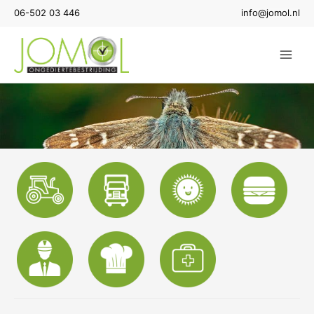
Ga
06-502 03 446
info@jomol.nl
naar
de
inhoud