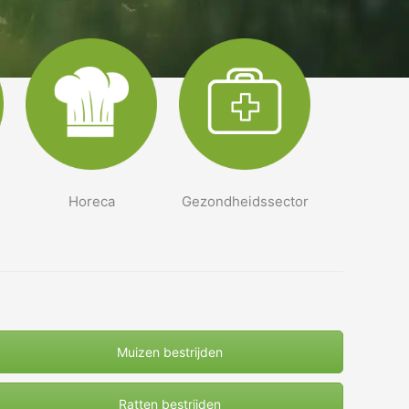
Horeca
Gezondheidssector
Muizen bestrijden
Ratten bestrijden