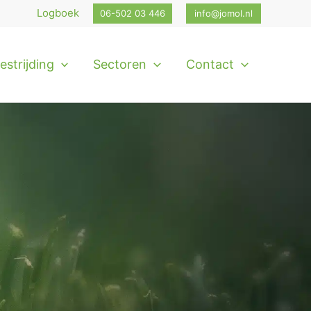
Logboek
06-502 03 446
info@jomol.nl
strijding
Sectoren
Contact