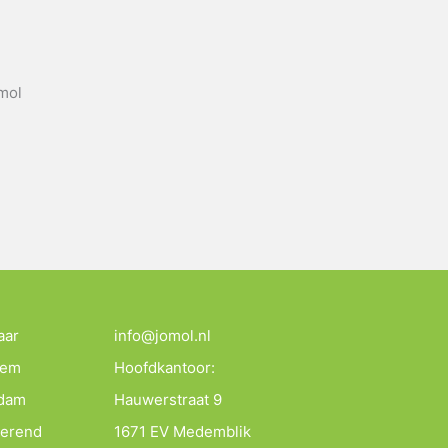
omol
aar
info@jomol.nl
lem
Hoofdkantoor:
ndam
Hauwerstraat 9
merend
1671 EV Medemblik