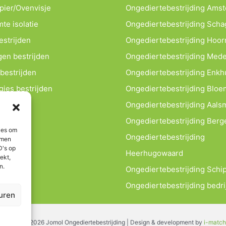
apier/Ovenvisje
Ongediertebestrijding Ams
te isolatie
Ongediertebestrijding Sch
estrijden
Ongediertebestrijding Hoor
en bestrijden
Ongediertebestrijding Med
bestrijden
Ongediertebestrijding Enkh
gjes bestrijden
Ongediertebestrijding Blo
Ongediertebestrijding Aals
Ongediertebestrijding Berg
ies om
Ongediertebestrijding
mmen
D's op
Heerhugowaard
ekt,
n.
Ongediertebestrijding Schip
Ongediertebestrijding bedri
uren
pyright © 2026 Jomol Ongediertebestrijding | Design & development by
i
-match