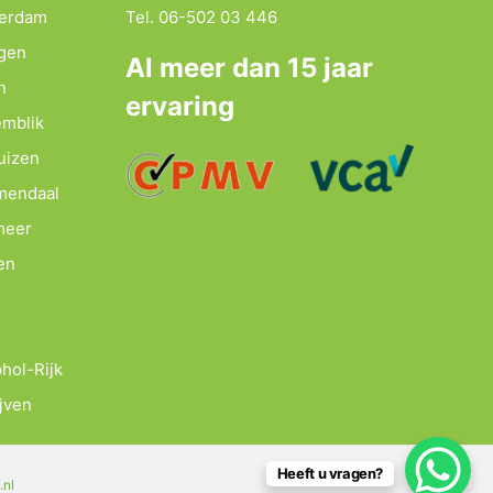
terdam
Tel. 06-502 03 446
agen
Al meer dan 15 jaar
n
ervaring
emblik
uizen
emendaal
meer
en
hol-Rijk
jven
Heeft u vragen?
.nl