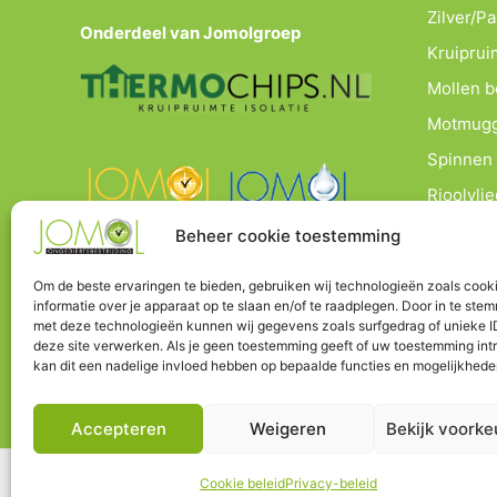
Zilver/P
Onderdeel van Jomolgroep
Kruipruim
Mollen b
Motmugg
Spinnen 
Rioolvlie
Beheer cookie toestemming
Om de beste ervaringen te bieden, gebruiken wij technologieën zoals cook
informatie over je apparaat op te slaan en/of te raadplegen. Door in te ste
met deze technologieën kunnen wij gegevens zoals surfgedrag of unieke I
deze site verwerken. Als je geen toestemming geeft of uw toestemming intr
kan dit een nadelige invloed hebben op bepaalde functies en mogelijkhede
Accepteren
Weigeren
Bekijk voorke
Cookie beleid
Privacy-beleid
Co