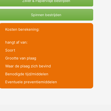
Zilver & Papiervisje bestrijden
Spinnen bestrijden
Kosten berekening:
hangt af van:
Soort
Grootte van plaag
Waar de plaag zich bevind
Benodigde tijd/middelen
Eventuele preventiemiddelen