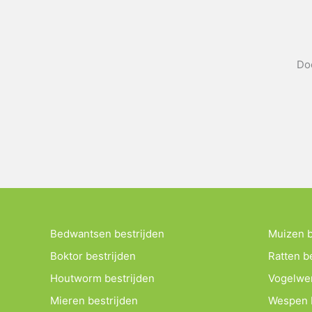
Doo
Bedwantsen bestrijden
Muizen b
Boktor bestrijden
Ratten b
Houtworm bestrijden
Vogelwe
Mieren bestrijden
Wespen b