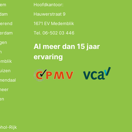
lem
Hoofdkantoor:
ndam
Hauwerstraat 9
merend
1671 EV Medemblik
terdam
Tel. 06-502 03 446
agen
Al meer dan 15 jaar
n
ervaring
emblik
uizen
emendaal
meer
en
hol-Rijk