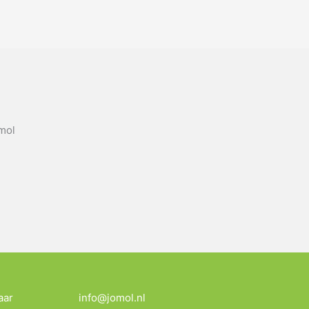
omol
aar
info@jomol.nl