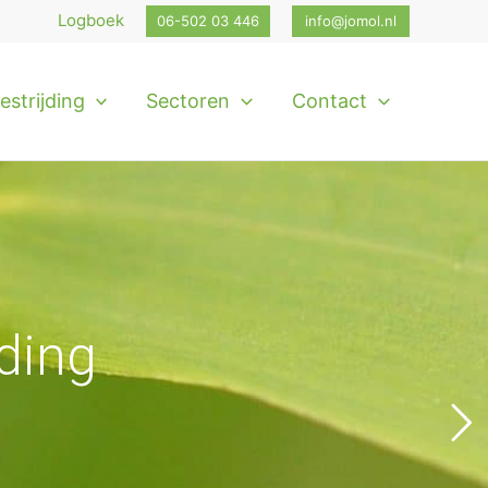
Logboek
06-502 03 446
info@jomol.nl
strijding
Sectoren
Contact
ding