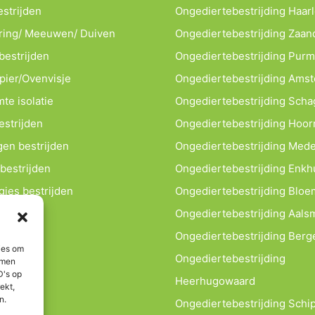
estrijden
Ongediertebestrijding Haar
ring/ Meeuwen/ Duiven
Ongediertebestrijding Zaa
estrijden
Ongediertebestrijding Pur
apier/Ovenvisje
Ongediertebestrijding Ams
te isolatie
Ongediertebestrijding Sch
estrijden
Ongediertebestrijding Hoor
en bestrijden
Ongediertebestrijding Med
bestrijden
Ongediertebestrijding Enkh
gjes bestrijden
Ongediertebestrijding Blo
Ongediertebestrijding Aals
Ongediertebestrijding Berg
ies om
Ongediertebestrijding
mmen
D's op
Heerhugowaard
ekt,
n.
Ongediertebestrijding Schip