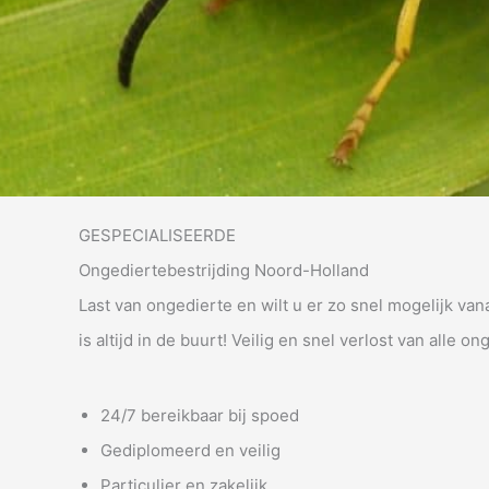
GESPECIALISEERDE
Ongediertebestrijding Noord-Holland
Last van ongedierte en wilt u er zo snel mogelijk va
is altijd in de buurt! Veilig en snel verlost van alle on
24/7 bereikbaar bij spoed
Gediplomeerd en veilig
Particulier en zakelijk