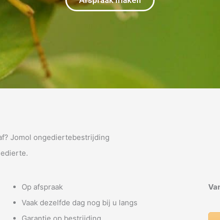
Afspraak maken
naf? Jomol ongediertebestrijding
gedierte.
Op afspraak
Van
Vaak dezelfde dag nog bij u langs
Garantie op bestrijding