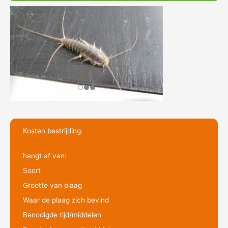
Kosten bestrijding:
hangt af van:
Soort
Grootte van plaag
Waar de plaag zich bevind
Benodigde tijd/middelen