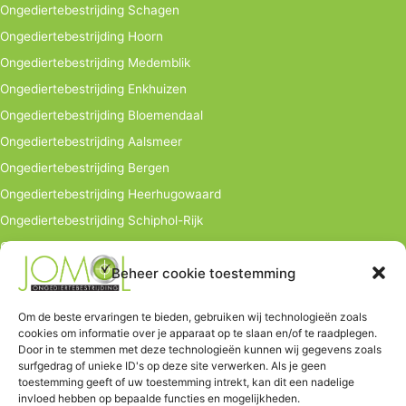
Ongediertebestrijding Schagen
Ongediertebestrijding Hoorn
Ongediertebestrijding Medemblik
Ongediertebestrijding Enkhuizen
Ongediertebestrijding Bloemendaal
Ongediertebestrijding Aalsmeer
Ongediertebestrijding Bergen
Ongediertebestrijding Heerhugowaard
Ongediertebestrijding Schiphol-Rijk
Ongediertebestrijding bedrijven
Beheer cookie toestemming
info@jomol.nl
Hoofdkantoor:
Om de beste ervaringen te bieden, gebruiken wij technologieën zoals
cookies om informatie over je apparaat op te slaan en/of te raadplegen.
Hauwerstraat 9
Door in te stemmen met deze technologieën kunnen wij gegevens zoals
1671 EV Medemblik
surfgedrag of unieke ID's op deze site verwerken. Als je geen
toestemming geeft of uw toestemming intrekt, kan dit een nadelige
Tel. 06-502 03 446
invloed hebben op bepaalde functies en mogelijkheden.