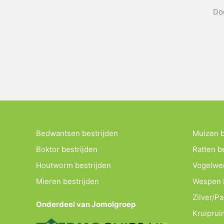
Doo
Bedwantsen bestrijden
Muizen b
Boktor bestrijden
Ratten b
Houtworm bestrijden
Vogelwe
Mieren bestrijden
Wespen b
Zilver/P
Onderdeel van Jomolgroep
Kruipruim