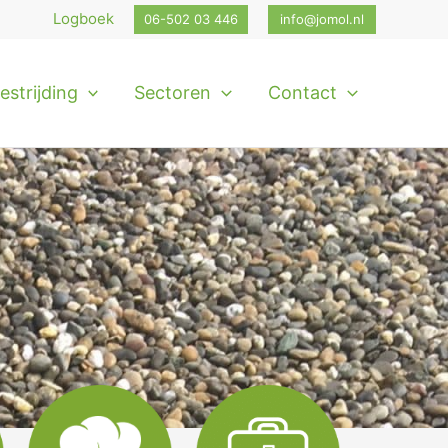
Logboek
06-502 03 446
info@jomol.nl
strijding
Sectoren
Contact