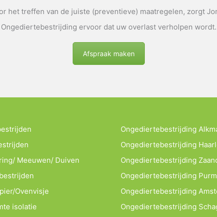
r het treffen van de juiste (preventieve) maatregelen, zorgt J
Ongediertebestrijding ervoor dat uw overlast verholpen wordt.
Afspraak maken
estrijden
Ongediertebestrijding Alkm
estrijden
Ongediertebestrijding Haar
ring/ Meeuwen/ Duiven
Ongediertebestrijding Zaa
estrijden
Ongediertebestrijding Pur
apier/Ovenvisje
Ongediertebestrijding Ams
te isolatie
Ongediertebestrijding Sch