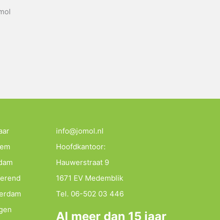
omol
aar
info@jomol.nl
lem
Hoofdkantoor:
ndam
Hauwerstraat 9
merend
1671 EV Medemblik
terdam
Tel. 06-502 03 446
agen
Al meer dan 15 jaar